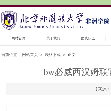
网站首页
关于我们
团队队伍
当前位置：
网站首页
表格下载
正文
>
>
bw必威西汉姆联官
【来源：b